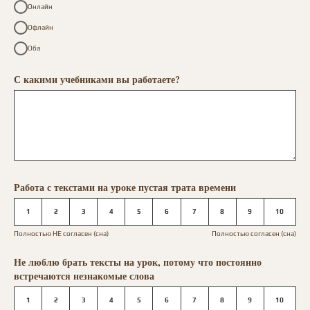
Онлайн
Офлайн
Оба
С какими учебниками вы работаете?
Работа с текстами на уроке пустая трата времени
1
2
3
4
5
6
7
8
9
10
Полностью НЕ согласен (сна)
Полностью согласен (сна)
Не люблю брать тексты на урок, потому что постоянно
встречаются незнакомые слова
1
2
3
4
5
6
7
8
9
10